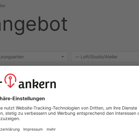
lier
angebot
utzungsarten
— Loft/Studio/Atelier
 zurücksetzen
assen sich per E-Mail über neue Ergebnisse benachrichtigen!