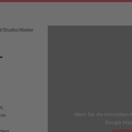
t/Studio/Atelier
­
t,
Wenn Sie die Immobilien-
 im
Google Map
ders