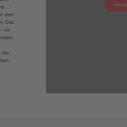
Immob
nd
ter dem
en. Das
 – ob
andere
 hier
utem