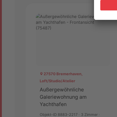
27570 Bremerhaven,
Loft/Studio/Atelier
Außergewöhnliche
Galeriewohnung am
Yachthafen
Objekt-ID 8883-2217
3 Zimmer