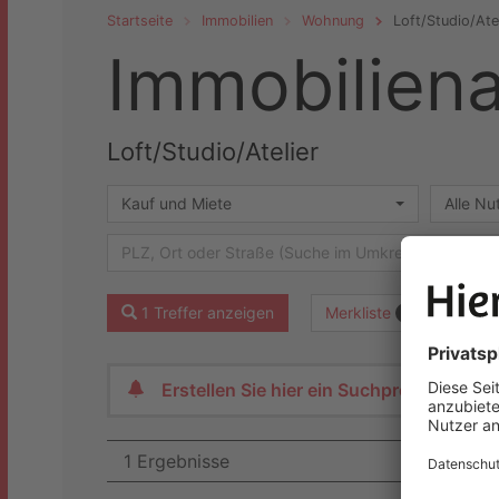
Startseite
Immobilien
Wohnung
Loft/Studio/Ate
Immobilien­
Loft/Studio/Atelier
Kauf und Miete
Alle N
Merkliste
1 Treffer anzeigen
Suche
0
Erstellen Sie hier ein Suchprofil und l
1 Ergebnisse