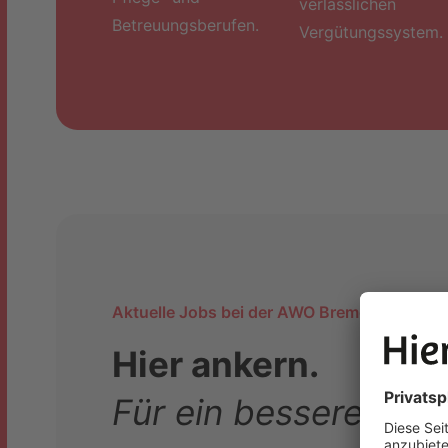
verlässlichen
Betreuungsberufen.
Vergütungssystem.
Aktuelle Jobs bei der AWO Bremerhaven
Hier ankern.
Für ein besseres Job