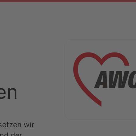
en
setzen wir
nd der