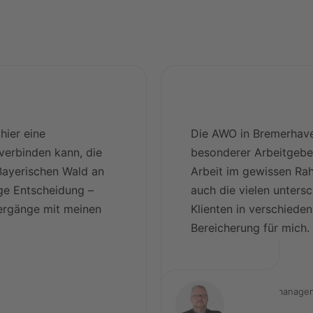
hier eine
Die AWO in Bremerhaven
 verbinden kann, die
besonderer Arbeitgeber
Bayerischen Wald an
Arbeit im gewissen Rah
ige Entscheidung –
auch die vielen untersc
iergänge mit meinen
Klienten in verschieden
Bereicherung für mich.
Christian Peters
Stv. Leitung Facilitymanag