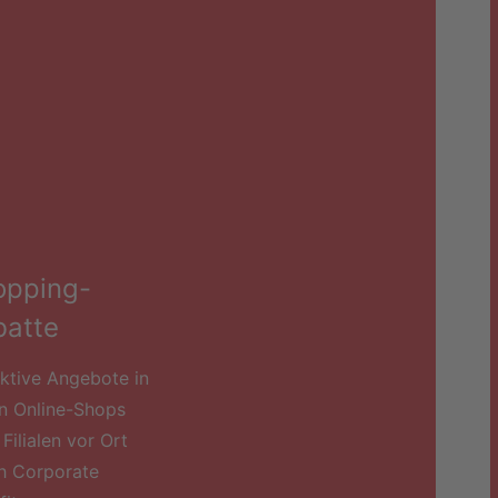
opping-
batte
aktive Angebote in
en Online-Shops
Filialen vor Ort
h Corporate