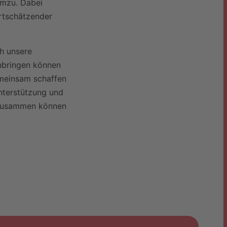
umzu. Dabei
rtschätzender
ch unsere
inbringen können
emeinsam schaffen
Unterstützung und
 zusammen können