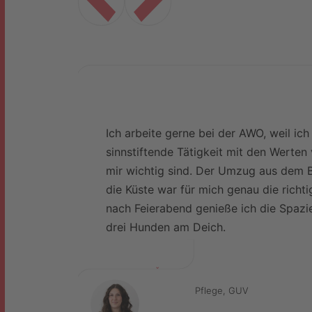
en ein
Ich arbeite gerne bei der AWO, weil ich 
ine
sinnstiftende Tätigkeit mit den Werten
rn
mir wichtig sind. Der Umzug aus dem 
s
die Küste war für mich genau die richt
nach Feierabend genieße ich die Spaz
drei Hunden am Deich.
Rosa Madl-Štorman
QM & Fachberatung Pflege, GUV