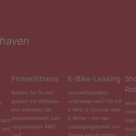
rhaven
Firmenfitness
E-Bike-Leasing
Sh
Ra
Bleiben Sie fit und
Umweltfreundlich
gesund mit Wellpass –
unterwegs sein? Ob mit
t
Attr
und trainieren Sie
E-Bike, E-Scooter oder
viel
deutschlandweit zum
E-Roller – mit den
 nach
oder 
vergünstigten AWO-
Leasingangeboten von
n und
durc
Tarif.
Elease kein Problem!