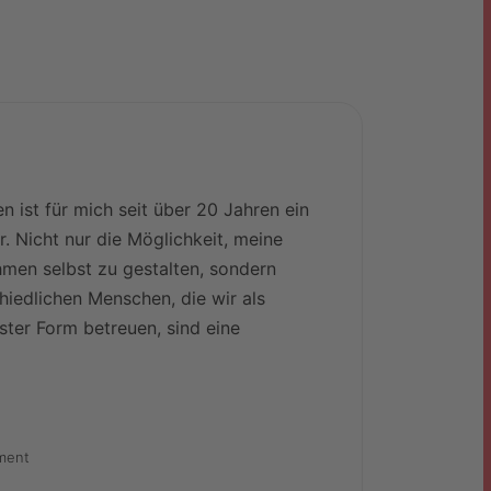
 ist für mich seit über 20 Jahren ein
Ich arb
. Nicht nur die Möglichkeit, meine
sinnsti
men selbst zu gestalten, sondern
mir wi
hiedlichen Menschen, die wir als
die Küs
ster Form betreuen, sind eine
nach F
drei H
Rosa Ma
ement
QM & Fa