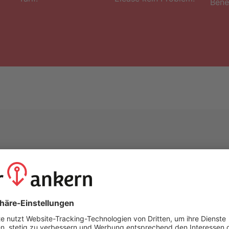
Benef
feeling.