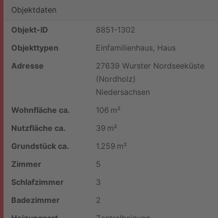
Objektdaten
Objekt-ID
8851-1302
Objekttypen
Einfamilienhaus, Haus
Adresse
27639 Wurster Nordseeküste
(Nordholz)
Niedersachsen
Wohnfläche ca.
106 m²
Nutzfläche ca.
39 m²
Grund­stück ca.
1.259 m²
Zimmer
5
Schlafzimmer
3
Badezimmer
2
Heizungsart
Zentralheizung