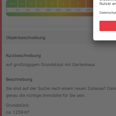
G
A+
A
B
C
D
E
F
H
0
25
50
75
100
125
150
175
200
225
250+
Objekt­beschreibung
Kurzbeschreibung
auf großzügigem Grundstück mit Gartenhaus
Beschreibung
Sie sind auf der Suche nach einem neuen Zuhause? Dan
genau die richtige Immobilie für Sie sein.
Grundstück:
ca. 1.259 m²