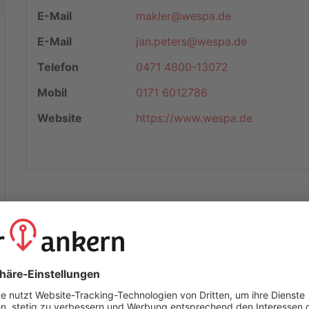
E-Mail
makler@wespa.de
E-Mail
jan.peters@wespa.de
Telefon
0471 4800-13072
Mobil
0171 6012786
Website
https://www.wespa.de