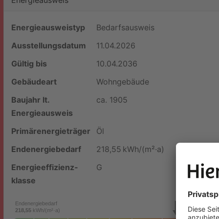
Energieausweistyp
Bedarfs­ausweis
Ausstellungsdatum
11.04.2026
Gültig bis
10.04.2036
Gebäudeart
Wohngebäude
Baujahr lt.
ca. 1905
Energieausweis
Primärenergieträger
Öl
Endenergie­bedarf
218,55 kWh/(m²·a)
Energie­effizienz­
G
klasse
Endenergiebedarf
218,55
kWh/(m²·a)