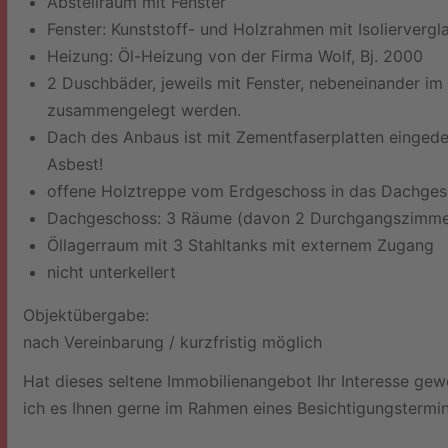
Abstellraum mit Fenster
Fenster: Kunststoff- und Holzrahmen mit Isoliervergl
Heizung: Öl-Heizung von der Firma Wolf, Bj. 2000
2 Duschbäder, jeweils mit Fenster, nebeneinander 
zusammengelegt werden.
Dach des Anbaus ist mit Zementfaserplatten eingedec
Asbest!
offene Holztreppe vom Erdgeschoss in das Dachge
Dachgeschoss: 3 Räume (davon 2 Durchgangszimme
Öllagerraum mit 3 Stahltanks mit externem Zugang
nicht unterkellert
Objektübergabe:
nach Vereinbarung / kurzfristig möglich
Hat dieses seltene Immobilienangebot Ihr Interesse gew
ich es Ihnen gerne im Rahmen eines Besichtigungstermi