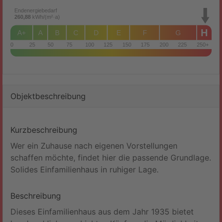
Endenergiebedarf
260,88
kWh/(m²·a)
H
A+
A
B
C
D
E
F
G
0
25
50
75
100
125
150
175
200
225
250+
Objekt­beschreibung
Kurzbeschreibung
Wer ein Zuhause nach eigenen Vorstellungen
schaffen möchte, findet hier die passende Grundlage.
Solides Einfamilienhaus in ruhiger Lage.
Beschreibung
Dieses Einfamilienhaus aus dem Jahr 1935 bietet