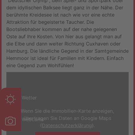
"Deutscher Olymp", dem Spiel- und Sportpark oder
dem idyllischen Balksee liegt ganz in der Nähe. Der
berühmte Kreidesee ist nach wie vor eine echte
Attraktion für begeisterte Taucher. Die
Bootsliebhaber kommen auf der nahe gelegenen
Oste auf Ihre Kosten. Von hier aus gelangt man auf
die Elbe und dann weiter Richtung Cuxhaven oder
Hamburg. Die ländliche Gegend in der Samtgemeinde
Hemmoor ist ideal für Familien mit Kindern. Einfach
eine Gegend zum Wohlfühlen!
Wetter
Wenn Sie die Immobilien-Karte anzeigen,
übertragen Sie Daten an Google Maps
Webcams
(
Datenschutzerklärung
).