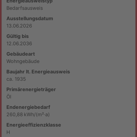
Energieausweistyp
Bedarfs­ausweis
Ausstellungsdatum
13.06.2026
Gültig bis
12.06.2036
Gebäudeart
Wohngebäude
Baujahr lt. Energieausweis
ca. 1935
Primärenergieträger
Öl
Endenergie­bedarf
260,88 kWh/(m²·a)
Energie­effizienz­klasse
H