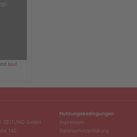
ng
).
nd (
auf
Nutzungsbedingungen
E-ZEITUNG GmbH
Impressum
aße 140
Datenschutzerklärung