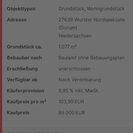
Objekttypen
Grundstück, Wohngrundstück
Adresse
27639 Wurster Nordseeküste
(Dorum)
Niedersachsen
Grund­stück ca.
1.077 m²
Bebaubar nach
Bauland ohne Bebauungsplan
Erschließung
unerschlossen
Verfügbar ab
Nach Vereinbarung
Käufer­provision
5,95 % inkl. MwSt.
Kaufpreis pro m²
103,99 EUR
Kaufpreis
99.000 EUR