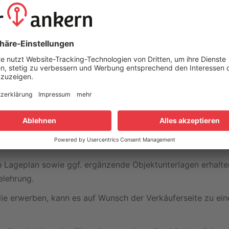
erden aber nur zusammen als Paket verkauft, denn eine Be
 großes Grundstück. Das zweite Grundstück liegt auf dem l
s von der Weser-Elbe Sparkasse angeboten.
en Platz für mindestens 1 Wohnhaus mit Carport.
 Siedlungsbereich richtet sich die planungsrechtliche Zuläs
rhaben in die nähere Umgebung einfügen muss.
rgungsleitungen befinden sich an der Straße.
tücke und die örtlichen Gegebenheiten und freue mich auf 
inen Lageplan sowie ggf. ergänzende Objektunterlagen erhal
lehrung.
e erwerben, kann es auf Wunsch der Verkäuferseite zu ein