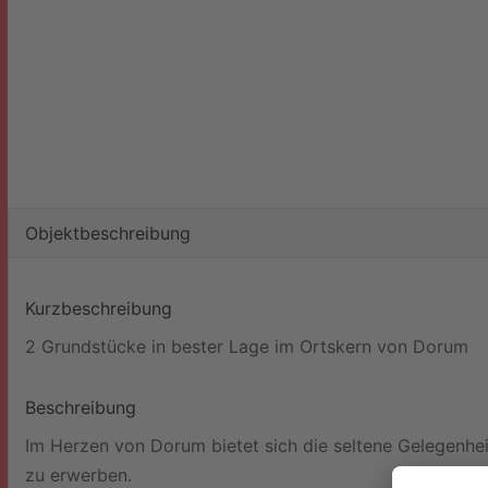
Objekt­beschreibung
Kurzbeschreibung
2 Grundstücke in bester Lage im Ortskern von Dorum
Beschreibung
Im Herzen von Dorum bietet sich die seltene Gelegenhe
zu erwerben.