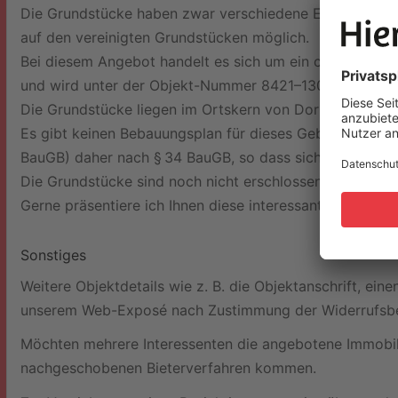
Die Grundstücke haben zwar verschiedene Eigentümer, w
auf den vereinigten Grundstücken möglich.
Bei diesem Angebot handelt es sich um ein ca. 1.077 m²
und wird unter der Objekt-Nummer 8421–1302 ebenfall
Die Grundstücke liegen im Ortskern von Dorum und biet
Es gibt keinen Bebauungsplan für dieses Gebiet. Für den
BauGB) daher nach § 34 BauGB, so dass sich das Bauvo
Die Grundstücke sind noch nicht erschlossen, die Verso
Gerne präsentiere ich Ihnen diese interessanten Grunds
Sonstiges
Weitere Objektdetails wie z. B. die Objektanschrift, e
unserem Web-Exposé nach Zustimmung der Widerrufsbe
Möchten mehrere Interessenten die angebotene Immobili
nachgeschobenen Bieterverfahren kommen.