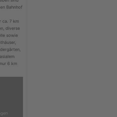
nen Bahnhof
r ca. 7 km
en, diverse
lle sowie
athäuser,
dergärten,
asialem
 nur 6 km
agen