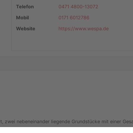
Telefon
0471 4800-13072
Mobil
0171 6012786
Website
https://www.wespa.de
it, zwei nebeneinander liegende Grundstücke mit einer Ge