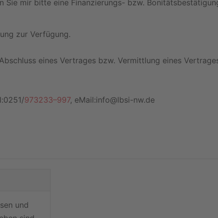
ie mir bitte eine Finanzierungs- bzw. Bonitätsbestätigung I
tung zur Verfügung.
 Abschluss eines Vertrages bzw. Vermittlung eines Vertrage
l:0251/
973233–997
, eMail:info@lbsi-nw.de
hsen und
eben sind