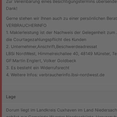
Zur Vereinbarung eines Besichtigungstermins übersenden S
Dank!
Gerne stehen wir Ihnen auch zu einer persönlichen Bera
VERBRAUCHERINFO
1. Maklerleistung ist der Nachweis der Gelegenheit zum
die Courtagezahlungspflicht des Kunden
2. Unternehmer,Anschrift,Beschwerdeadressat
LBSi NordWest, Himmelreichallee 40, 48149 Münster, Te
GF:Martin Englert, Volker Goldbeck
3. Es besteht ein Widerrufsrecht
4. Weitere Infos: verbraucherinfo.lbsi-nordwest.de
Lage
Dorum liegt im Landkreis Cuxhaven im Land Niedersac
gehört zur Gemeinde Wurster Nordseeküste. Hervorzuh