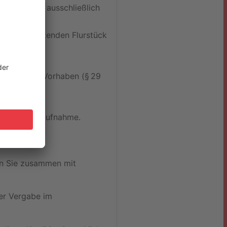
bauung ist ausschließlich
inks angrenzenden Flurstück
sigkeit von Vorhaben (§ 29
Ihre Kontaktaufnahme.
ten Sie zusammen mit
er Vergabe im